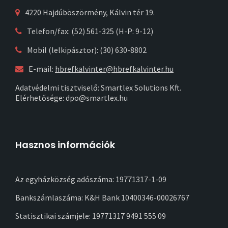
4220 Hajdúböszörmény, Kálvin tér 19.
Telefon/fax: (52) 561-325 (H-P: 9-12)
Mobil (lelkipásztor): (30) 630-8802
E-mail:
hbrefkalvinter@hbrefkalvinter.hu
Adatvédelmi tisztviselő: Smartlex Solutions Kft.
Elérhetősége: dpo@smartlex.hu
Hasznos információk
Az egyházközség adószáma: 19771317-1-09
Bankszámlaszáma: K&H Bank 10400346-00026767
Statisztikai számjele: 19771317 9491 555 09