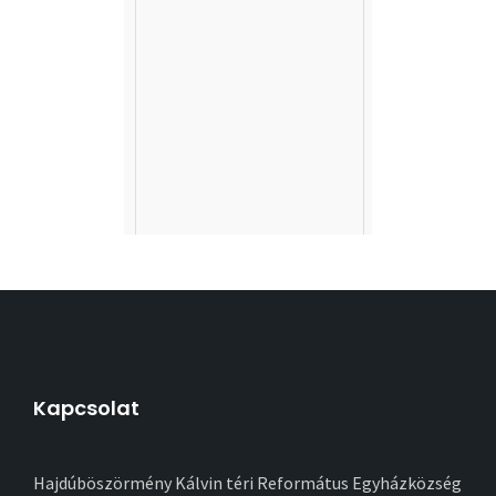
Kapcsolat
Hajdúböszörmény Kálvin téri Református Egyházközség