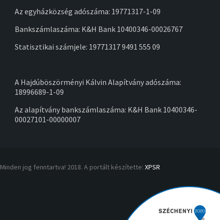
Az egyházközség adószáma: 19771317-1-09
Bankszámlaszáma: K&H Bank 10400346-00026767
Statisztikai számjele: 19771317 9491 555 09
A Hajdúböszörményi Kálvin Alapítvány adószáma:
18996689-1-09
Az alapítvány bankszámlaszáma: K&H Bank 10400346-
00027101-00000007
Minden jog fenntartva! 2018. A portált készítette:
XPSR