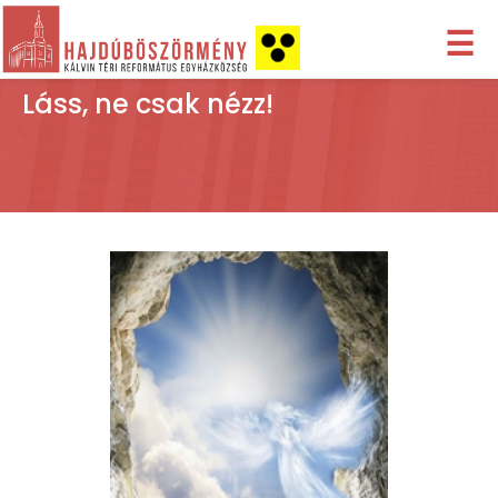
☰
Láss, ne csak nézz!