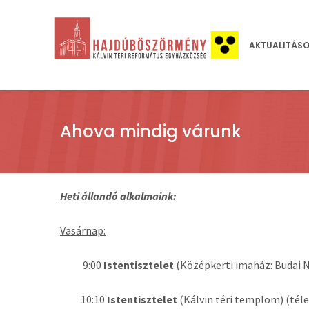
AKTUALITÁS
Ahova mindig várunk
Heti állandó alkalmaink:
Vasárnap:
9:00
Istentisztelet
(Középkerti imaház: Budai N
10:10
Istentisztelet
(Kálvin téri templom) (téle