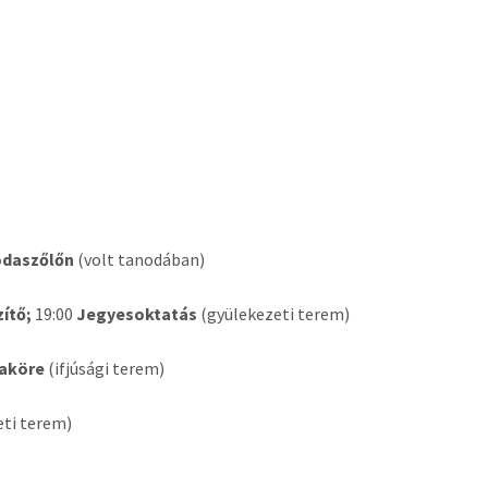
odaszőlőn
(volt tanodában)
ítő;
19:00
Jegyesoktatás
(gyülekezeti terem)
iaköre
(ifjúsági terem)
ti terem)