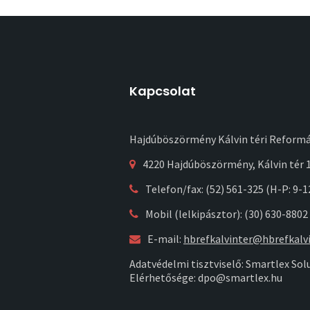
Kapcsolat
Hajdúböszörmény Kálvin téri Reform
4220 Hajdúböszörmény, Kálvin tér 1
Telefon/fax: (52) 561-325 (H-P: 9-1
Mobil (lelkipásztor): (30) 630-8802
E-mail:
hbrefkalvinter@hbrefkalvi
Adatvédelmi tisztviselő: Smartlex Solu
Elérhetősége: dpo@smartlex.hu