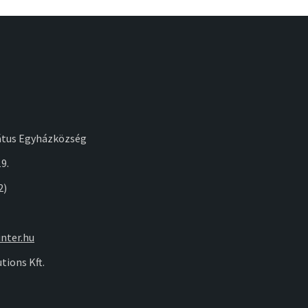
átus Egyházközség
9.
2)
nter.hu
tions Kft.