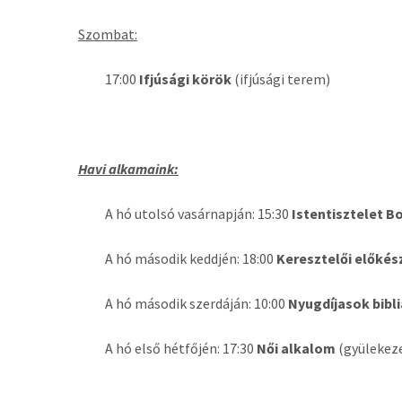
Szombat:
17:00
Ifjúsági körök
(ifjúsági terem)
Havi alkamaink:
A hó utolsó vasárnapján: 15:30
Istentisztelet B
A hó második keddjén: 18:00
Keresztelői előkész
A hó második szerdáján: 10:00
Nyugdíjasok bibl
A hó első hétfőjén: 17:30
Női alkalom
(gyülekeze