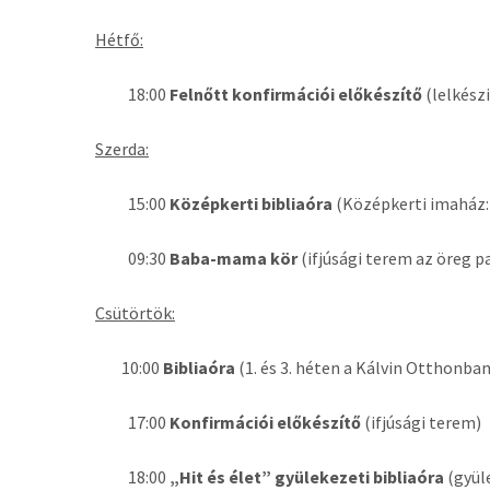
Hétfő:
18:00
Felnőtt konfirmációi előkészítő
(lelkészi
Szerda:
15:00
Középkerti bibliaóra
(Középkerti imaház: 
09:30
Baba-mama kör
(ifjúsági terem az öreg pa
Csütörtök:
10:00
Bibliaóra
(1. és 3. héten a Kálvin Otthonban
17:00
Konfirmációi előkészítő
(ifjúsági terem)
18:00
„Hit és élet” gyülekezeti bibliaóra
(gyül