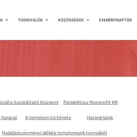
OK
TUDNIVALÓK
KÖZÖSSÉGEK
ESEMÉNYNAPTÁR
zociális Szolgáltató Központ
Paraklétosz Nonprofit Kft
 hangjai
A templom története
Harangjaink
Hajdúböszörményi időkép templomunk tornyából