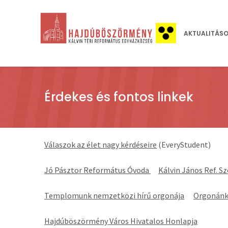
AKTUALITÁS
Érdekes és fontos linkek
Válaszok az élet nagy kérdéseire
(EveryStudent)
Jó Pásztor Református Óvoda
Kálvin János Ref. S
Templomunk nemzetközi hírű orgonája
Orgonánk
Hajdúböszörmény Város Hivatalos Honlapja