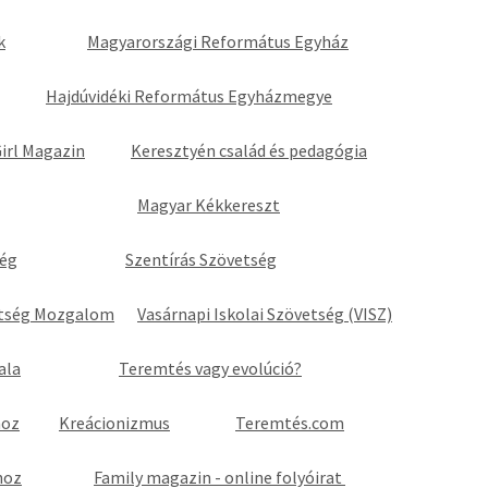
k
Magyarországi Református Egyház
Hajdúvidéki Református Egyházmegye
Girl Magazin
Keresztyén család és pedagógia
Magyar Kékkereszt
ség
Szentírás Szövetség
ttség Mozgalom
Vasárnapi Iskolai Szövetség (VISZ)
ala
Teremtés vagy evolúció?
hoz
Kreácionizmus
Teremtés.com
hoz
Family magazin - online folyóirat