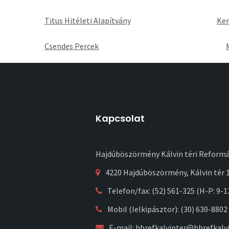
Titus Hitéleti Alapítvány
Ker
Csendes Percek
Kapcsolat
Hajdúböszörmény Kálvin téri Reform
4220 Hajdúböszörmény, Kálvin tér 1
Telefon/fax: (52) 561-325 (H-P: 9-1
Mobil (lelkipásztor): (30) 630-8802
E-mail:
hbrefkalvinter@hbrefkalvi