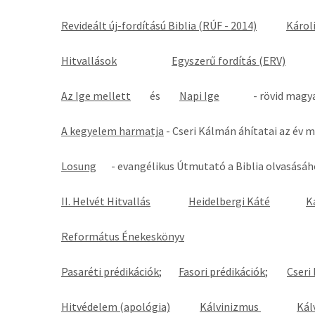
Revideált új-fordítású Biblia (RÚF - 2014)
Károli
Hitvallások
Egyszerű fordítás (ERV)
Az Ige mellett
és
Napi Ige
- rövid magyaráza
A kegyelem harmatja
- Cseri Kálmán áhítatai az 
Losung
- evangélikus Útmutató a Biblia olvas
II. Helvét Hitvallás
Heidelbergi Káté
K
Református Énekeskönyv
Pasaréti prédikációk
;
Fasori prédikációk
;
Cseri
Hitvédelem (apológia)
Kálvinizmus
Kál