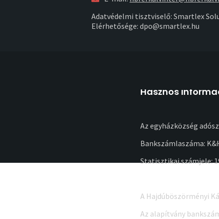
Adatvédelmi tisztviselő: Smartlex Solu
Elérhetősége: dpo@smartlex.hu
Hasznos informá
Az egyházközség adósz
Bankszámlaszáma: K&H
Statisztikai számjele: 
A Hajdúböszörményi Ká
Az alapítvány bankszá