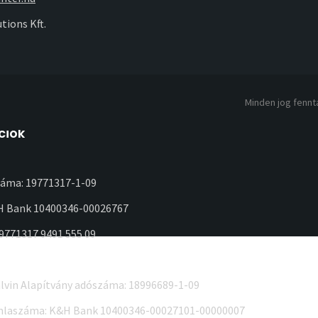
tions Kft.
Minden jog fennta
ciók
áma: 19771317-1-09
 Bank 10400346-00026767
19771317 9491 555 09
lvin Alapítvány adószáma: 18996689-1-09
mlaszáma: K&H Bank 10400346-00027101-00000007