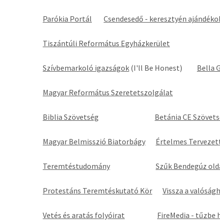
Parókia Portál
Csendesedő - keresztyén ajándéko
Tiszántúli Református Egyházkerület
Szívbemarkoló igazságok
(I'll Be Honest)
Bella 
Magyar Református Szeretetszolgálat
Biblia Szövetség
Betánia CE Szövet
Magyar Belmisszió Biatorbágy
Értelmes Terveze
Teremtéstudomány
Szűk Bendegúz old
Protestáns Teremtéskutató Kör
Vissza a valóság
Vetés és aratás folyóirat
FireMedia - tűzbe 