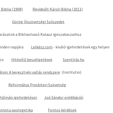
 Biblia (1908)
Revideált Károli Biblia (2011)
Görög Újszövetségi Szószedet
tok a Bibliaolvasó Kalauz igeszakaszaihoz
év minden napjára
Lelkész.com
- kiváló igehirdetések egy helyen
ásához
Hitépítő beszélgetések
Szentírás.hu
álvin: A keresztyén vallás rendszere
(Institutio)
Református Presbiteri Szövetség
 Kálmán igehirdetései
;
Joó Sándor prédikációi
vinista apologetika
Fontos kérdések