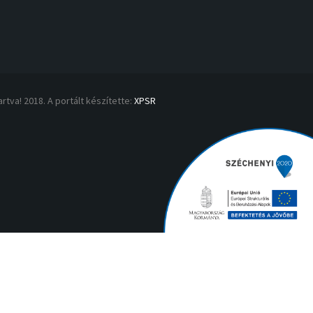
rtva! 2018. A portált készítette:
XPSR