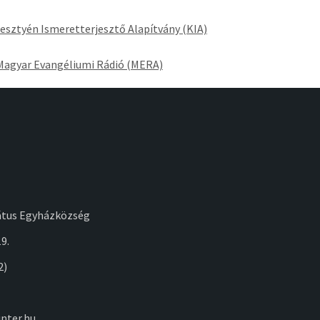
esztyén Ismeretterjesztő Alapítvány (KIA)
Magyar Evangéliumi Rádió (MERA)
átus Egyházközség
9.
2)
nter.hu