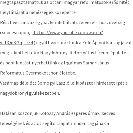
megtapasztalhattuk az ottani magyar reformátusok erős hitét,
helytállását a nehézségek közepette.
Részt vettünk az egyházkerület által szervezett nőszövetségi
csendesnapon, (
https://www.youtube.com/watch?
v=UQdKGrgTrF
4
) együtt vacsoráztunk a Zöld Ág női kar tagjaival,
megtekinthettük a Nagydobronyi Református Líceum épületét,
és bepillantást nyerhettünk az Irgalmas Samaritánus
Református Gyermekotthon életébe.
Vasárnap délelőtt Somogyi László lelkipásztor hirdetett igét a
nagydobronyi gyülekezetben.
Hálásan köszönjük Kolozsy András esperes úrnak, kedves
feleségének és az őt segítő csapat minden tagjának a