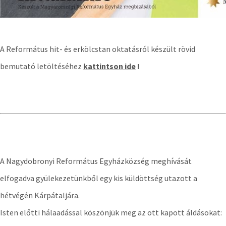
A Református hit- és erkölcstan oktatásról készült rövid
bemutató letöltéséhez
kattintson ide
!
A Nagydobronyi Református Egyházközség meghívását
elfogadva gyülekezetünkből egy kis küldöttség utazott a
hétvégén Kárpátaljára.
Isten előtti hálaadással köszönjük meg az ott kapott áldásokat: