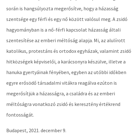
során is hangsúlyozta megerősítve, hogy a házasság
szentsége egy férfi és egy nő között valósul meg. A zsidó
hagyományban is a nő-férfi kapcsolat házasság általi
szentesítése az emberi méltóság alapja. Mi, az alulírott
katolikus, protestáns és ortodox egyházak, valamint zsidó
hitközségek képviselői, a karácsonyra készülve, illetve a
hanuka gyertyáinak fényében, egyben az utóbbi időkben
egyre erősödő társadalmi vitákra reagálva ezúton is
megerősítjük a házasságra, a családra és az emberi
méltóságra vonatkozó zsidó és keresztény értékrend
fontosságát.
Budapest, 2021. december 9.