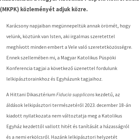
(MKPK) közleményét adjuk közre.
Karácsony napjaiban megünnepeltük annak örömét, hogy
velünk, köztünk van Isten, aki irgalmas szeretettel
meghívott minden embert a Vele való szeretetközösségre.
Ennek szellemében mi, a Magyar Katolikus Püspöki
Konferencia tagjai a következő üzenettel fordulunk
lelkipásztorainkhoz és Egyházunk tagjaihoz.
A Hittani Dikasztérium
Fiducia supplicans
kezdetű, az
áldások lelkipásztori természetéről 2023. december 18-án
kiadott nyilatkozata nem változtatja meg a Katolikus
Egyház kezdettől vallott hitét és tanítását a házasságról
és a nemi erkölcsről. Hazánk lelkipásztori helyzetét