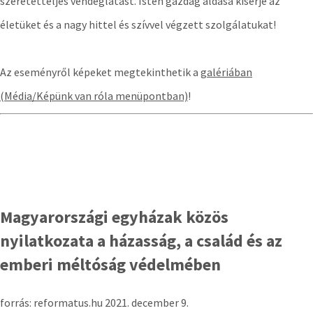
szeretetteljes vendéglátást. Isten gazdag áldása kísérje az
életüket és a nagy hittel és szívvel végzett szolgálatukat!
Az eseményről képeket megtekinthetik a
galériában
(Média/Képünk van róla menüpontban)
!
Magyarországi egyházak közös
nyilatkozata a házasság, a család és az
emberi méltóság védelmében
forrás: reformatus.hu
2021. december 9.