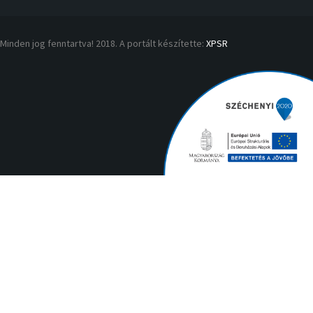
Minden jog fenntartva! 2018. A portált készítette:
XPSR