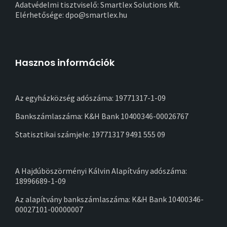
Adatvédelmi tisztviselő: Smartlex Solutions Kft.
Elérhetősége: dpo@smartlex.hu
Hasznos információk
Az egyházközség adószáma: 19771317-1-09
Bankszámlaszáma: K&H Bank 10400346-00026767
Statisztikai számjele: 19771317 9491 555 09
A Hajdúböszörményi Kálvin Alapítvány adószáma:
18996689-1-09
Az alapítvány bankszámlaszáma: K&H Bank 10400346-
00027101-00000007