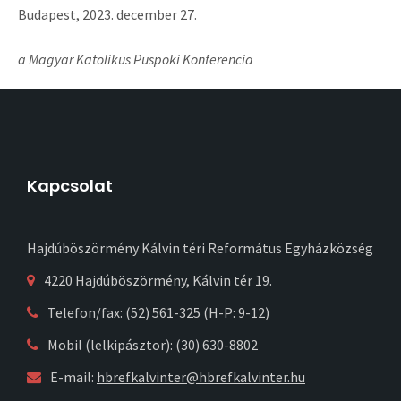
Budapest, 2023. december 27.
a Magyar Katolikus Püspöki Konferencia
Kapcsolat
Hajdúböszörmény Kálvin téri Református Egyházközség
4220 Hajdúböszörmény, Kálvin tér 19.
Telefon/fax: (52) 561-325 (H-P: 9-12)
Mobil (lelkipásztor): (30) 630-8802
E-mail:
hbrefkalvinter@hbrefkalvinter.hu