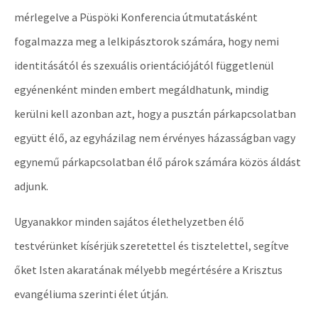
mérlegelve a Püspöki Konferencia útmutatásként
fogalmazza meg a lelkipásztorok számára, hogy nemi
identitásától és szexuális orientációjától függetlenül
egyénenként minden embert megáldhatunk, mindig
kerülni kell azonban azt, hogy a pusztán párkapcsolatban
együtt élő, az egyházilag nem érvényes házasságban vagy
egynemű párkapcsolatban élő párok számára közös áldást
adjunk.
Ugyanakkor minden sajátos élethelyzetben élő
testvérünket kísérjük szeretettel és tisztelettel, segítve
őket Isten akaratának mélyebb megértésére a Krisztus
evangéliuma szerinti élet útján.