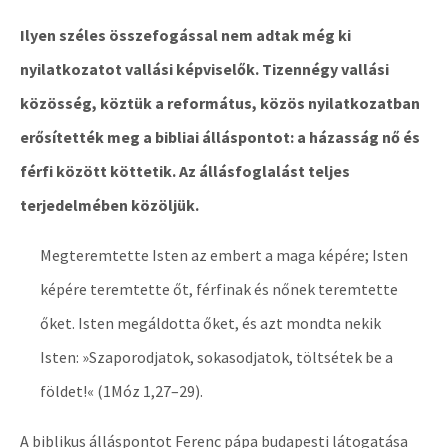
Ilyen széles összefogással nem adtak még ki
nyilatkozatot vallási képviselők. Tizennégy vallási
közösség, köztük a református, közös nyilatkozatban
erősítették meg a bibliai álláspontot: a házasság nő és
férfi között köttetik. Az állásfoglalást teljes
terjedelmében közöljük.
Megteremtette Isten az embert a maga képére; Isten
képére teremtette őt, férfinak és nőnek teremtette
őket. Isten megáldotta őket, és azt mondta nekik
Isten: »Szaporodjatok, sokasodjatok, töltsétek be a
földet!« (1Móz 1,27–29).
A biblikus álláspontot Ferenc pápa budapesti látogatása