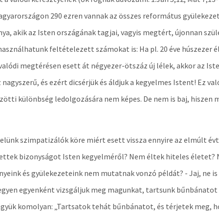
agyarországon 290 ezren vannak az összes református gyülekezet 
a, akik az Isten országának tagjai, vagyis megtért, újonnan szül
 használhatunk feltételezett számokat is: Ha pl. 20 éve húszezer 
valódi megtérésen esett át négyezer-ötszáz új lélek, akkor az Is
agyszerű, és ezért dicsérjük és áldjuk a kegyelmes Istent! Ez való
közötti különbség ledolgozására nem képes. De nem is baj, hisze
nk szimpatizálók köre miért esett vissza ennyire az elmúlt évt
 tettek bizonyságot Isten kegyelméről? Nem éltek hiteles életet?
eink és gyülekezeteink nem mutatnak vonzó példát? - Jaj, ne is 
l, egyen egyenként vizsgáljuk meg magunkat, tartsunk bűnbánatot
 vegyük komolyan: „Tartsatok tehát bűnbánatot, és térjetek meg, h