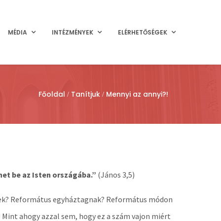
MÉDIA
INTÉZMÉNYEK
ELÉRHETŐSÉGEK
Főoldal
Tanítjuk
Mennyi az annyi?!
het be az Isten országába.”
(János 3,5)
vőnek? Református egyháztagnak? Református módon
int ahogy azzal sem, hogy ez a szám vajon miért