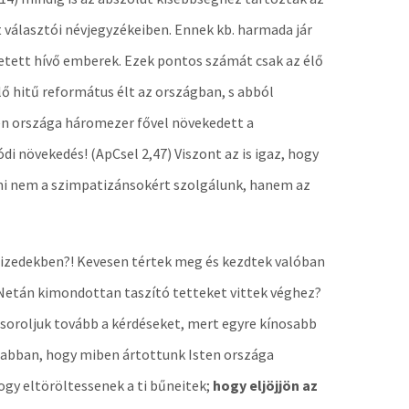
választói névjegyzékeiben. Ennek kb. harmada jár
etett hívő emberek. Ezek pontos számát csak az élő
élő hitű református élt az országban, s abból
ten országa háromezer fővel növekedett a
di növekedés! (ApCsel 2,47) Viszont az is igaz, hogy
n mi nem a szimpatizánsokért szolgálunk, hanem az
izedekben?! Kevesen tértek meg és kezdtek valóban
 Netán kimondottan taszító tetteket vittek véghez?
soroljuk tovább a kérdéseket, mert egyre kínosabb
 abban, hogy miben ártottunk Isten országa
ogy eltöröltessenek a ti bűneitek;
hogy eljöjjön az