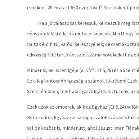
csökkent 20 év alatt 650 ezer fővel? Mi csökkent pon
Ha a jó válaszokat keressük, kérdezzük meg Isten 
népszámlálási adatok mutatni képesek. Merthogy Ist
haltak élő hitű, valódi keresztyének, de csatlakozt
üdvösség felé tartók összlétszáma növekedett az elm
Mindenki, aki Isten Igéje (a „víz” : Ef 5,26) és a Szen
Ez a legfontosabb igazság a számok tükrében! Ezek 
Szentlélekben, mert aki így szolgál Krisztusnak, az 
Ezek azok az emberek, akik az Egyház (Ef 5,24) valód
Református Egyházzal szimpatizálók száma! S biztos
vallók között is, mindenütt, ahol Jézust Isten Fián
tartani a szimpatizálók összlétszámát? - Azért, mert