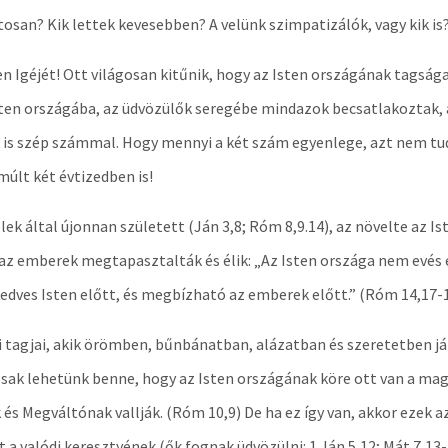
tosan? Kik lettek kevesebben? A velünk szimpatizálók, vagy kik is
Igéjét! Ott világosan kitűnik, hogy az Isten országának tagság
en országába, az üdvözülők seregébe mindazok becsatlakoztak, ak
ak is szép számmal. Hogy mennyi a két szám egyenlege, azt nem tu
últ két évtizedben is!
tlélek által újonnan született (Ján 3,8; Róm 8,9.14), az növelte az 
az emberek megtapasztalták és élik: „Az Isten országa nem evés 
kedves Isten előtt, és megbízható az emberek előtt.” (Róm 14,17-
i tagjai, akik örömben, bűnbánatban, alázatban és szeretetben jár
ak lehetünk benne, hogy az Isten országának köre ott van a magu
ak és Megváltónak vallják. (Róm 10,9) De ha ez így van, akkor eze
 a valódi keresztyének (ők fognak üdvözülni: 1.Ján 5,12; Mát 7,13