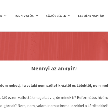
OK
TUDNIVALÓK
KÖZÖSSÉGEK
ESEMÉNYNAPTÁR
Mennyi az annyi?!
ndom neked, ha valaki nem születik víztől és Lélektől, nem me
. 950 ezren vallották magukat … , de minek is? Református hí
gárnak? Nem, nem, valami nem stimmel ezekkel a kérdésekkel! M