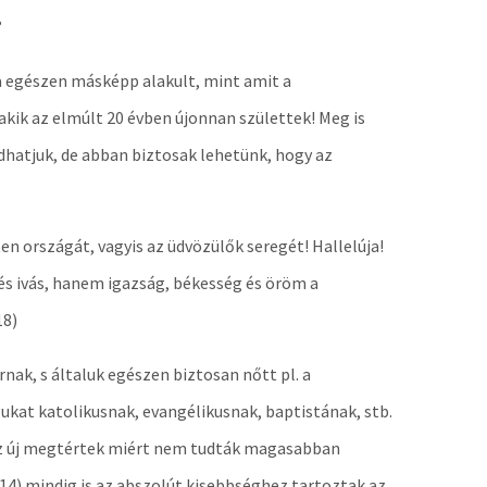
?
a egészen másképp alakult, mint amit a
ik az elmúlt 20 évben újonnan születtek! Meg is
dhatjuk, de abban biztosak lehetünk, hogy az
Isten országát, vagyis az üdvözülők seregét! Hallelúja!
és ivás, hanem igazság, békesség és öröm a
18)
nak, s általuk egészen biztosan nőtt pl. a
kat katolikusnak, evangélikusnak, baptistának, stb.
k az új megtértek miért nem tudták magasabban
-14) mindig is az abszolút kisebbséghez tartoztak az