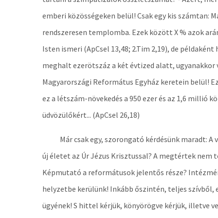
emberi közösségeken belül! Csak egy kis számtan: M
rendszeresen templomba. Ezek között X % azok arány
Isten ismeri (ApCsel 13,48; 2.Tim 2,19), de példaként
meghalt ezerötszáz a két évtized alatt, ugyanakkor 
Magyarországi Református Egyház keretein belül! Ez n
ez a létszám-növekedés a 950 ezer és az 1,6 millió 
üdvözülőkért... (ApCsel 26,18)
Már csak egy, szorongató kérdésünk maradt: A velü
új életet az Úr Jézus Krisztussal? A megtértek nem
Képmutató a reformátusok jelentős része? Intézmény
helyzetbe kerülünk! Inkább őszintén, teljes szívbő
ügyének! S hittel kérjük, könyörögve kérjük, illetve