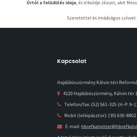
Úrtól a felüdülés ideje
, és elküldje Jézust, akit Mes
Szeretettel és imádságos szívvel
Kapcsolat
Hajdúböszörmény Kálvin téri Reform
4220 Hajdúböszörmény, Kálvin tér 1
Telefon/fax: (52) 561-325 (H-P: 9-1
Mobil (lelkipásztor): (30) 630-8802
E-mail:
hbrefkalvinter@hbrefkalvi