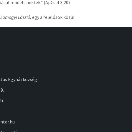
siásul rendelt nektek.” (ApCsel 3,20)
:
Somogyi László,
egy a felelősök közül
átus Egyházközség
9.
2)
nter.hu